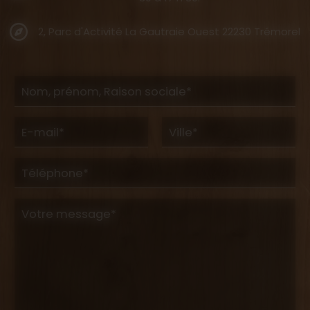
2, Parc d'Activité La Gautraie Ouest 22230 Trémorel
Nom, prénom, Raison sociale*
E-mail*
Ville*
Téléphone*
Votre message*