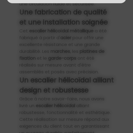
une circulation fluide et sécurisée.
Une fabrication de qualité
et une installation soignée
Cet
escalier hélicoïdal métallique
a été
fabriqué à partir d'
acier
pour offrir une
excellente résistance et une grande
durabilité. Les
marches
, les
platines de
fixation
et le
garde-corps
ont été
réalisés sur mesure avant d'être
assemblés et posés avec précision.
Un escalier hélicoïdal alliant
design et robustesse
Grâce à notre savoir-faire, nous avons
livré un
escalier hélicoïdal
alliant
robustesse, fonctionnalité et esthétique.
Cette réalisation sur mesure répond aux
exigences du client tout en garantissant
un ouvrage durable, parfaitement