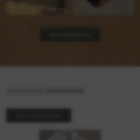
Plus d'inspirations
/
/
Accueil
Escaliers
Escalier hélicoïdal
Retour aux produits