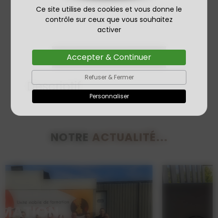
Ce site utilise des cookies et vous donne le
contrôle sur ceux que vous souhaitez
activer
Accepter & Continuer
Ce produit m'interesse
Refuser & Fermer
Descriptif
Personnaliser
NOTRE
ACTUALITÉ...