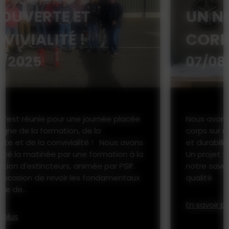
UN NOUVEAU GARDE-
CORPS SUR MESURE
07/08/2025
Nous avons récemment fabriqué des garde-
corps sur mesure, alliant sécurité, esthétisme
et durabilité.
Un projet technique et esthétique qui reflète
notre savoir-faire et notre exigence de
qualité.
En savoir plus